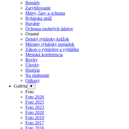
Brigády
Zarybňovanie
Miery, časy a ochrana
Rybárska stráž
Havárie
Ochrana osobných údajov
Ostatné
Detský rybársky krúžok
Miestny rybársky poriadok
Zákon o rybárstve a vyhláška
Mestská konferencia
Revíry
Úlovky
História
Na stiahnutie
Odkazy
Galéria
▼
Foto
Foto 2026
Foto 2025
Foto 2023
Foto 2020
Foto 2019
Foto 2017
Foto 2016