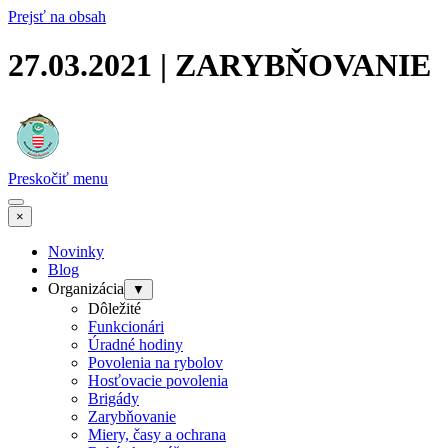
Prejsť na obsah
27.03.2021 | ZARYBŇOVANIE
Preskočiť menu
×
Novinky
Blog
Organizácia
▼
Dôležité
Funkcionári
Úradné hodiny
Povolenia na rybolov
Hosťovacie povolenia
Brigády
Zarybňovanie
Miery, časy a ochrana