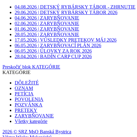
04.08.2026 | DETSKÝ RYBÁRSKY TÁBOR - ZHRNUTIE
29.06.2026 | DETSKÝ RYBÁRSKY TÁBOR 2026
04.06.2026 | ZARYBŇOVANIE
02.06.2026 | ZARYBŇOVANIE
01.06.2026 | ZARYBŇOVANIE
28.05.2026 | ZARYBŇOVANIE
17.05.2026 | VÚSLEDKY PRETEKOV MÁJ 2026
06.05.2026 | ZARYBŇOVACÍ PLÁN 2026
06.05.2026 | ÚLOVKY ZA ROK 2026
28.04.2026 | BADÍN CARP CUP 2026
Preskočiť blok KATEGÓRIE
KATEGÓRIE
DÔLEŽITÉ
OZNAM
PETÍCIA
POVOLENIA
POZVÁNKA
PRETEKY
ZARYBŇOVANIE
Všetky kategórie
2026 © SRZ MsO Banská Bystrica