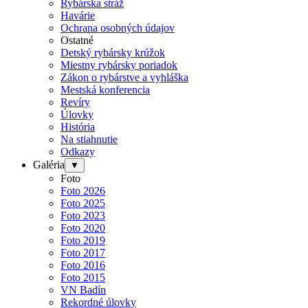
Rybárska stráž
Havárie
Ochrana osobných údajov
Ostatné
Detský rybársky krúžok
Miestny rybársky poriadok
Zákon o rybárstve a vyhláška
Mestská konferencia
Revíry
Úlovky
História
Na stiahnutie
Odkazy
Galéria
▼
Foto
Foto 2026
Foto 2025
Foto 2023
Foto 2020
Foto 2019
Foto 2017
Foto 2016
Foto 2015
VN Badín
Rekordné úlovky