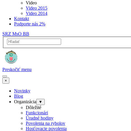
Video
Video 2015
Video 2014
Kontakt
Podporte nás 2%
SRZ MsO BB
Preskočiť menu
×
Novinky
Blog
Organizácia
▼
Dôležité
Funkcionári
Úradné hodiny
Povolenia na rybolov
Hosťovacie povolenia