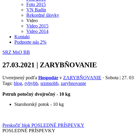
Foto 2015
VN Badín
Rekordné úlovky
Video
Video 2015
Video 2014
Kontakt
Podporte nás 2%
SRZ MsO BB
27.03.2021 | ZARYBŇOVANIE
Uverejnený podľa
Hospodár
v
ZARYBŇOVANIE
· Sobota | 27. 0
Tags:
blog
,
rybybb
,
srzmsobb
,
zarybnovanie
Pstruh potočný dvojročný - 10 kg
Starohorský potok - 10 kg
Preskočiť blok POSLEDNÉ PRÍSPEVKY
POSLEDNÉ PRÍSPEVKY