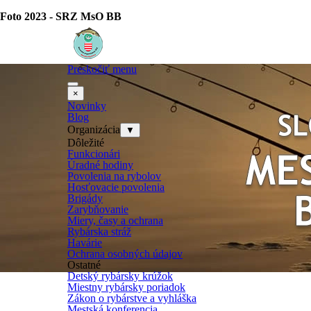
Prejsť na obsah
Foto 2023 - SRZ MsO BB
Preskočiť menu
×
Novinky
Blog
Organizácia
▼
Dôležité
Funkcionári
Úradné hodiny
Povolenia na rybolov
Hosťovacie povolenia
Brigády
Zarybňovanie
Miery, časy a ochrana
Rybárska stráž
Havárie
Ochrana osobných údajov
Ostatné
Detský rybársky krúžok
Miestny rybársky poriadok
Zákon o rybárstve a vyhláška
Mestská konferencia