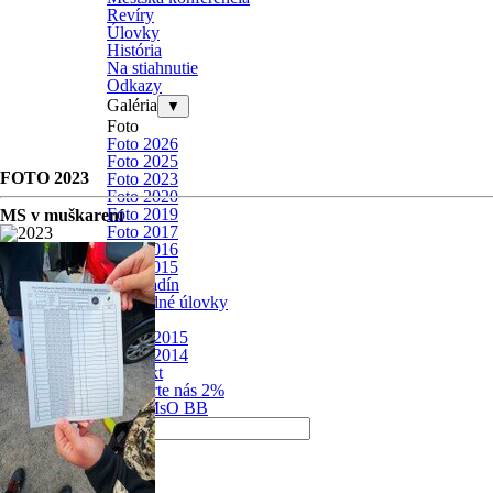
Revíry
Úlovky
História
Na stiahnutie
Odkazy
Galéria
▼
Foto
Foto 2026
Foto 2025
FOTO 2023
Foto 2023
Foto 2020
Foto 2019
MS v muškarení
Foto 2017
Foto 2016
Foto 2015
VN Badín
Rekordné úlovky
Video
Video 2015
Video 2014
Kontakt
Podporte nás 2%
SRZ MsO BB