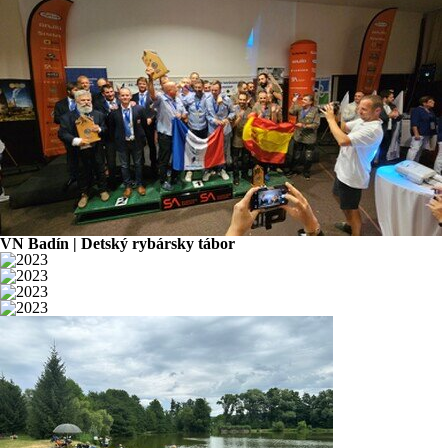
VN Badín | Detský rybársky tábor