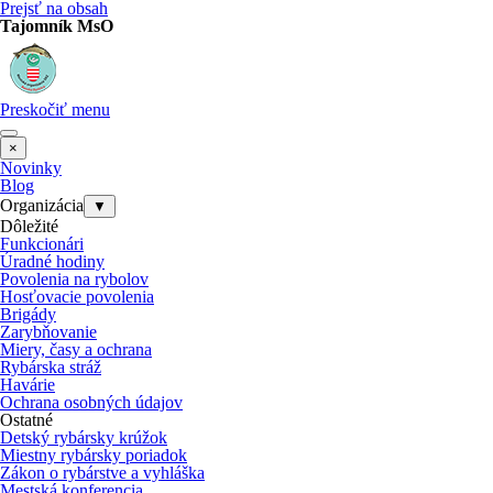
Prejsť na obsah
Tajomník MsO
Preskočiť menu
×
Novinky
Blog
Organizácia
▼
Dôležité
Funkcionári
Úradné hodiny
Povolenia na rybolov
Hosťovacie povolenia
Brigády
Zarybňovanie
Miery, časy a ochrana
Rybárska stráž
Havárie
Ochrana osobných údajov
Ostatné
Detský rybársky krúžok
Miestny rybársky poriadok
Zákon o rybárstve a vyhláška
Mestská konferencia