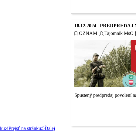
18.12.2024 | PREDPREDAJ
OZNAM
Tajomník MsO
Spustený predpredaj povolení na
nku:
4
Prejsť na stránku:
5
Ďalej