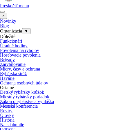
Preskočiť menu
×
Novinky
Blog
Organizácia
▼
Dôležité
Funkcionári
Úradné hodiny
Povolenia na rybolov
Hosťovacie povolenia
Brigády
Zarybňovanie
Miery, časy a ochrana
Rybárska stráž
Havárie
Ochrana osobných údajov
Ostatné
Detský rybársky krúžok
Miestny rybársky poriadok
Zákon o rybárstve a vyhláška
Mestská konferencia
Revíry
Úlovky
História
Na stiahnutie
Odkazy