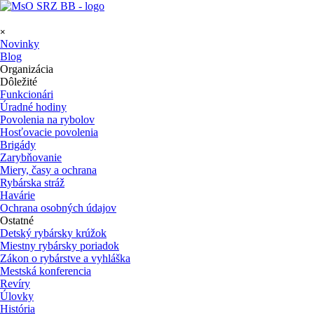
Prejsť na obsah
Preskočiť menu
×
Novinky
Blog
Organizácia
▼
Dôležité
Funkcionári
Úradné hodiny
Povolenia na rybolov
Hosťovacie povolenia
Brigády
Zarybňovanie
Miery, časy a ochrana
Rybárska stráž
Havárie
Ochrana osobných údajov
Ostatné
Detský rybársky krúžok
Miestny rybársky poriadok
Zákon o rybárstve a vyhláška
Mestská konferencia
Revíry
Úlovky
História