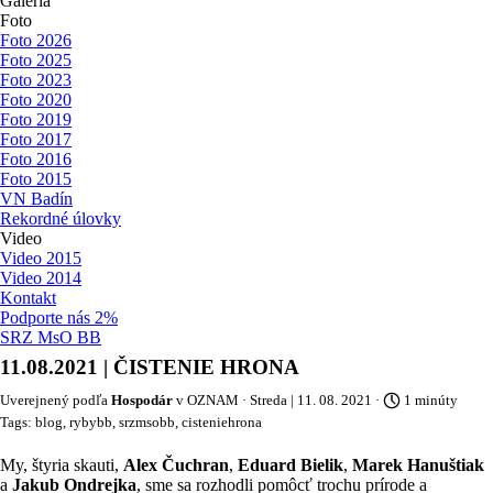
Galéria
Foto
Foto 2026
Foto 2025
Foto 2023
Foto 2020
Foto 2019
Foto 2017
Foto 2016
Foto 2015
VN Badín
Rekordné úlovky
Video
Video 2015
Video 2014
Kontakt
Podporte nás 2%
SRZ MsO BB
11.08.2021 | ČISTENIE HRONA
Uverejnený podľa
Hospodár
v
OZNAM
· Streda | 11. 08. 2021 ·
1 minúty
Tags:
blog
,
rybybb
,
srzmsobb
,
cisteniehrona
My, štyria skauti,
Alex Čuchran
,
Eduard Bieli
k
,
Marek Hanuštiak
a
Jakub Ondrejka
, sme sa rozhodli pomôcť trochu prírode a