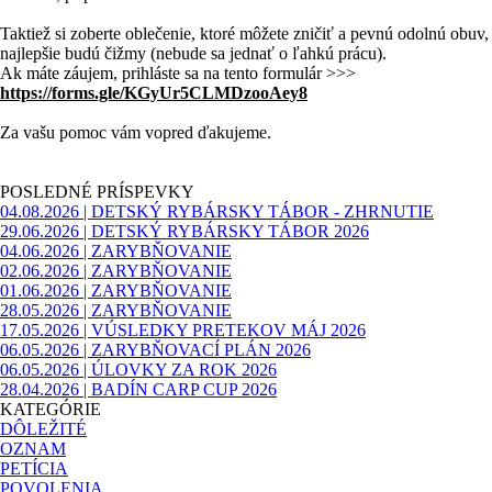
Taktiež si zoberte oblečenie, ktoré môžete zničiť a pevnú odolnú obuv,
najlepšie budú čižmy (nebude sa jednať o ľahkú prácu).
Ak máte záujem, prihláste sa na tento formulár >>>
https://forms.gle/KGyUr5CLMDzooAey8
Za vašu pomoc vám vopred ďakujeme.
Preskočiť blok POSLEDNÉ PRÍSPEVKY
POSLEDNÉ PRÍSPEVKY
04.08.2026 | DETSKÝ RYBÁRSKY TÁBOR - ZHRNUTIE
29.06.2026 | DETSKÝ RYBÁRSKY TÁBOR 2026
04.06.2026 | ZARYBŇOVANIE
02.06.2026 | ZARYBŇOVANIE
01.06.2026 | ZARYBŇOVANIE
28.05.2026 | ZARYBŇOVANIE
17.05.2026 | VÚSLEDKY PRETEKOV MÁJ 2026
06.05.2026 | ZARYBŇOVACÍ PLÁN 2026
06.05.2026 | ÚLOVKY ZA ROK 2026
28.04.2026 | BADÍN CARP CUP 2026
Preskočiť blok KATEGÓRIE
KATEGÓRIE
DÔLEŽITÉ
OZNAM
PETÍCIA
POVOLENIA