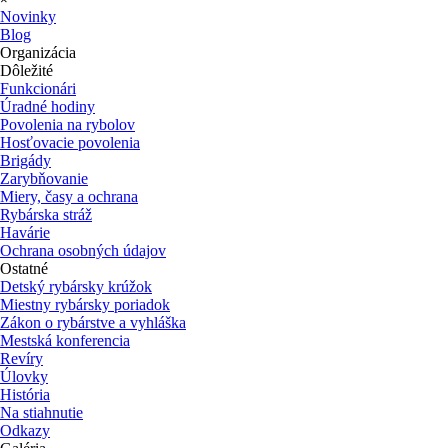
Novinky
Blog
Organizácia
▼
Dôležité
Funkcionári
Úradné hodiny
Povolenia na rybolov
Hosťovacie povolenia
Brigády
Zarybňovanie
Miery, časy a ochrana
Rybárska stráž
Havárie
Ochrana osobných údajov
Ostatné
Detský rybársky krúžok
Miestny rybársky poriadok
Zákon o rybárstve a vyhláška
Mestská konferencia
Revíry
Úlovky
História
Na stiahnutie
Odkazy
▼