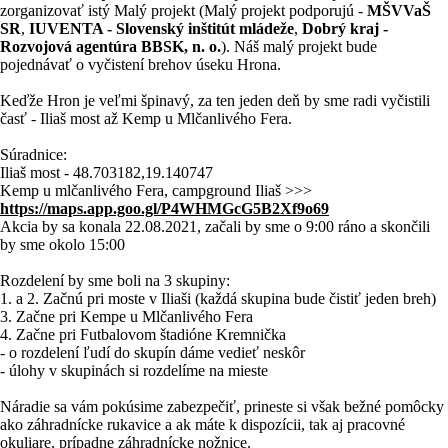
zorganizovať istý Malý projekt (Malý projekt podporujú -
MŠVVaŠ
SR
,
IUVENTA - Slovenský inštitút mládeže
,
Dobrý kraj -
Rozvojová agentúra BBSK, n. o.
). Náš malý projekt bude
pojednávať o vyčistení brehov úseku Hrona.
Keďže Hron je veľmi špinavý, za ten jeden deň by sme radi vyčistili
časť - Iliaš most až Kemp u Mlčanlivého Fera.
Súradnice:
Iliaš most - 48.703182,19.140747
Kemp u mlčanlivého Fera, campground Iliaš >>>
https://maps.app.goo.gl/P4WHMGcG5B2Xf9o69
Akcia by sa konala 22.08.2021, začali by sme o 9:00 ráno a skončili
by sme okolo 15:00
Rozdelení by sme boli na 3 skupiny:
1. a 2. Začnú pri moste v Iliaši (každá skupina bude čistiť jeden breh)
3. Začne pri Kempe u Mlčanlivého Fera
4. Začne pri Futbalovom štadióne Kremnička
- o rozdelení ľudí do skupín dáme vedieť neskôr
- úlohy v skupinách si rozdelíme na mieste
Náradie sa vám pokúsime zabezpečiť, prineste si však bežné pomôcky
ako záhradnícke rukavice a ak máte k dispozícii, tak aj pracovné
okuliare, prípadne záhradnícke nožnice.