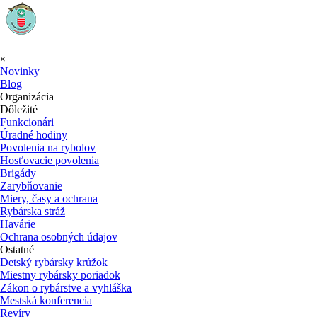
Preskočiť menu
×
Novinky
Blog
Organizácia
▼
Dôležité
Funkcionári
Úradné hodiny
Povolenia na rybolov
Hosťovacie povolenia
Brigády
Zarybňovanie
Miery, časy a ochrana
Rybárska stráž
Havárie
Ochrana osobných údajov
Ostatné
Detský rybársky krúžok
Miestny rybársky poriadok
Zákon o rybárstve a vyhláška
Mestská konferencia
Revíry