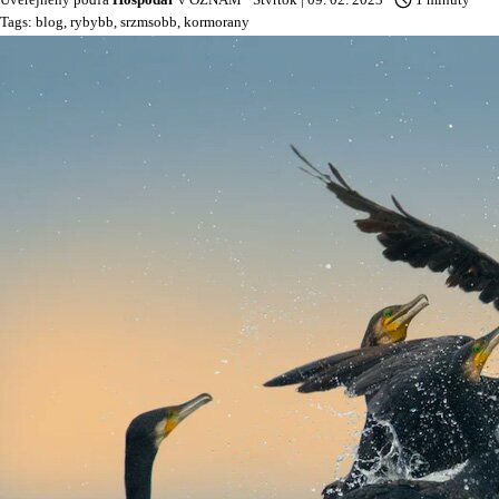
Tags:
blog
,
rybybb
,
srzmsobb
,
kormorany