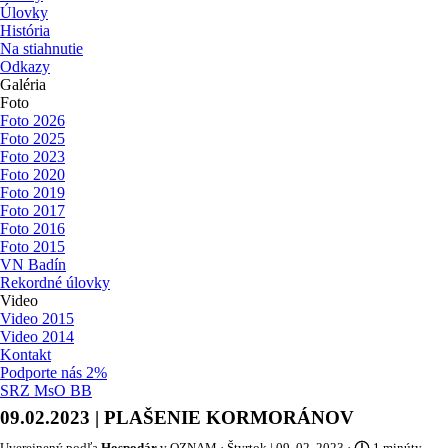
Úlovky
História
Na stiahnutie
Odkazy
Galéria
▼
Foto
Foto 2026
Foto 2025
Foto 2023
Foto 2020
Foto 2019
Foto 2017
Foto 2016
Foto 2015
VN Badín
Rekordné úlovky
Video
Video 2015
Video 2014
Kontakt
Podporte nás 2%
SRZ MsO BB
09.02.2023 | PLAŠENIE KORMORÁNOV
Uverejnený podľa
Hospodár
v
OZNAM
· Štvrtok | 09. 02. 2023 ·
1 minúty