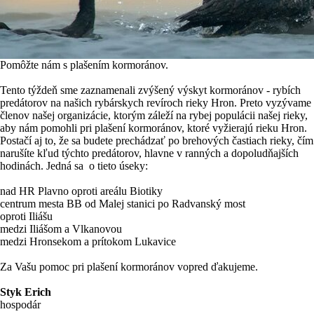
Pomôžte nám s plašením kormoránov.
Tento týždeň sme zaznamenali zvýšený výskyt kormoránov - rybích
predátorov na našich rybárskych revíroch rieky Hron. Preto vyzývame
členov našej organizácie, ktorým záleží na rybej populácii našej rieky,
aby nám pomohli pri plašení kormoránov, ktoré vyžierajú rieku Hron.
Postačí aj to, že sa budete prechádzať po brehových častiach rieky, čím
narušíte kľud týchto predátorov, hlavne v ranných a dopoludňajších
hodinách. Jedná sa o tieto úseky:
nad HR Plavno oproti areálu Biotiky
centrum mesta BB od Malej stanici po Radvanský most
oproti Iliášu
medzi Iliášom a Vlkanovou
medzi Hronsekom a prítokom Lukavice
Za Vašu pomoc pri plašení kormoránov vopred ďakujeme.
Styk Erich
hospodár