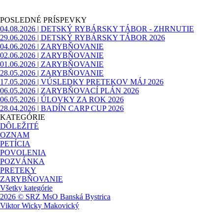
Preskočiť blok POSLEDNÉ PRÍSPEVKY
POSLEDNÉ PRÍSPEVKY
04.08.2026 | DETSKÝ RYBÁRSKY TÁBOR - ZHRNUTIE
29.06.2026 | DETSKÝ RYBÁRSKY TÁBOR 2026
04.06.2026 | ZARYBŇOVANIE
02.06.2026 | ZARYBŇOVANIE
01.06.2026 | ZARYBŇOVANIE
28.05.2026 | ZARYBŇOVANIE
17.05.2026 | VÚSLEDKY PRETEKOV MÁJ 2026
06.05.2026 | ZARYBŇOVACÍ PLÁN 2026
06.05.2026 | ÚLOVKY ZA ROK 2026
28.04.2026 | BADÍN CARP CUP 2026
Preskočiť blok KATEGÓRIE
KATEGÓRIE
DÔLEŽITÉ
OZNAM
PETÍCIA
POVOLENIA
POZVÁNKA
PRETEKY
ZARYBŇOVANIE
Všetky kategórie
2026 © SRZ MsO Banská Bystrica
Viktor Wicky Makovický
Návrat na obsah