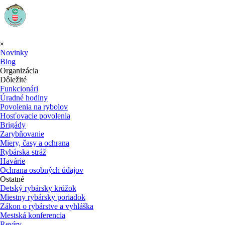
Prejsť na obsah
Preskočiť menu
×
Novinky
Blog
Organizácia
▼
Dôležité
Funkcionári
Úradné hodiny
Povolenia na rybolov
Hosťovacie povolenia
Brigády
Zarybňovanie
Miery, časy a ochrana
Rybárska stráž
Havárie
Ochrana osobných údajov
Ostatné
Detský rybársky krúžok
Miestny rybársky poriadok
Zákon o rybárstve a vyhláška
Mestská konferencia
Revíry