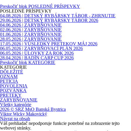
Preskočiť blok POSLEDNÉ PRÍSPEVKY
POSLEDNÉ PRÍSPEVKY
04.08.2026 | DETSKÝ RYBÁRSKY TÁBOR - ZHRNUTIE
29.06.2026 | DETSKÝ RYBÁRSKY TÁBOR 2026
04.06.2026 | ZARYBŇOVANIE
02.06.2026 | ZARYBŇOVANIE
01.06.2026 | ZARYBŇOVANIE
28.05.2026 | ZARYBŇOVANIE
17.05.2026 | VÚSLEDKY PRETEKOV MÁJ 2026
06.05.2026 | ZARYBŇOVACÍ PLÁN 2026
06.05.2026 | ÚLOVKY ZA ROK 2026
28.04.2026 | BADÍN CARP CUP 2026
Preskočiť blok KATEGÓRIE
KATEGÓRIE
DÔLEŽITÉ
OZNAM
PETÍCIA
POVOLENIA
POZVÁNKA
PRETEKY
ZARYBŇOVANIE
Všetky kategórie
2026 © SRZ MsO Banská Bystrica
Viktor Wicky Makovický
Návrat na obsah
Váš prehliadač nepodporuje funkcie potrebné na zobrazenie tejto
webovej stránky.