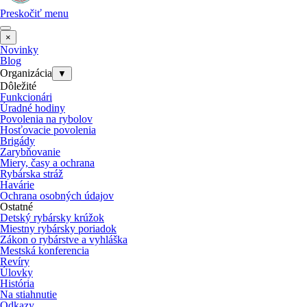
Preskočiť menu
×
Novinky
Blog
Organizácia
▼
Dôležité
Funkcionári
Úradné hodiny
Povolenia na rybolov
Hosťovacie povolenia
Brigády
Zarybňovanie
Miery, časy a ochrana
Rybárska stráž
Havárie
Ochrana osobných údajov
Ostatné
Detský rybársky krúžok
Miestny rybársky poriadok
Zákon o rybárstve a vyhláška
Mestská konferencia
Revíry
Úlovky
História
Na stiahnutie
Odkazy