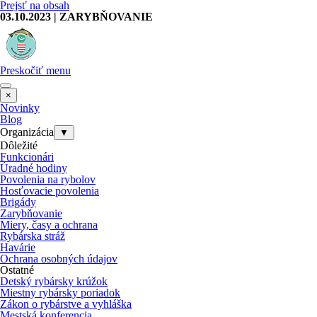
Prejsť na obsah
03.10.2023 | ZARYBŇOVANIE
Preskočiť menu
×
Novinky
Blog
Organizácia
▼
Dôležité
Funkcionári
Úradné hodiny
Povolenia na rybolov
Hosťovacie povolenia
Brigády
Zarybňovanie
Miery, časy a ochrana
Rybárska stráž
Havárie
Ochrana osobných údajov
Ostatné
Detský rybársky krúžok
Miestny rybársky poriadok
Zákon o rybárstve a vyhláška
Mestská konferencia