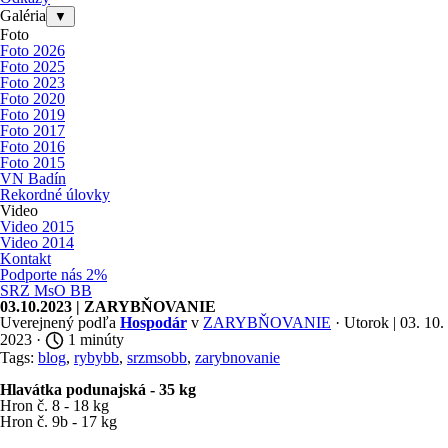
Galéria
▼
Foto
Foto 2026
Foto 2025
Foto 2023
Foto 2020
Foto 2019
Foto 2017
Foto 2016
Foto 2015
VN Badín
Rekordné úlovky
Video
Video 2015
Video 2014
Kontakt
Podporte nás 2%
SRZ MsO BB
03.10.2023 | ZARYBŇOVANIE
Uverejnený podľa
Hospodár
v
ZARYBŇOVANIE
· Utorok | 03. 10.
2023 ·
1 minúty
Tags:
blog
,
rybybb
,
srzmsobb
,
zarybnovanie
Hlavátka podunajská - 35 kg
Hron č. 8 - 18 kg
Hron č. 9b - 17 kg