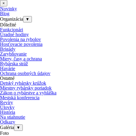
×
Novinky
Blog
Organizácia
▼
Dôležité
Funkcionári
Úradné hodiny
Povolenia na rybolov
Hosťovacie povolenia
Brigády
Zarybňovanie
Miery, časy a ochrana
Rybárska stráž
Havárie
Ochrana osobných údajov
Ostatné
Detský rybársky krúžok
Miestny rybársky poriadok
Zákon o rybárstve a vyhláška
Mestská konferencia
Revíry
Úlovky
História
Na stiahnutie
Odkazy
Galéria
▼
Foto