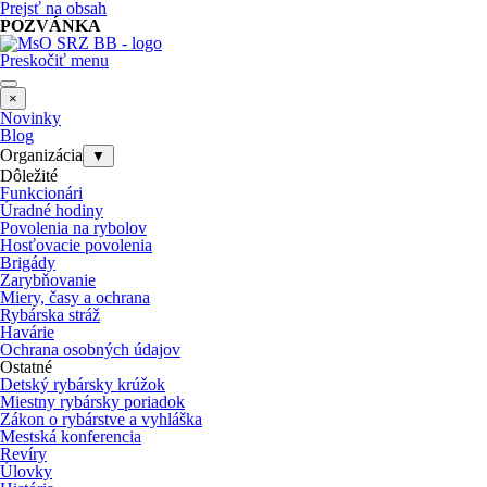
Prejsť na obsah
POZVÁNKA
Preskočiť menu
×
Novinky
Blog
Organizácia
▼
Dôležité
Funkcionári
Úradné hodiny
Povolenia na rybolov
Hosťovacie povolenia
Brigády
Zarybňovanie
Miery, časy a ochrana
Rybárska stráž
Havárie
Ochrana osobných údajov
Ostatné
Detský rybársky krúžok
Miestny rybársky poriadok
Zákon o rybárstve a vyhláška
Mestská konferencia
Revíry
Úlovky