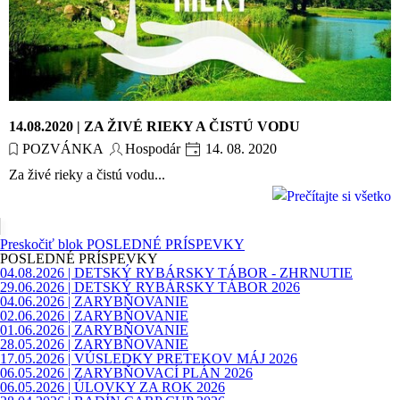
14.08.2020 | ZA ŽIVÉ RIEKY A ČISTÚ VODU
POZVÁNKA
Hospodár
14. 08. 2020
Za živé rieky a čistú vodu...
Preskočiť blok POSLEDNÉ PRÍSPEVKY
POSLEDNÉ PRÍSPEVKY
04.08.2026 | DETSKÝ RYBÁRSKY TÁBOR - ZHRNUTIE
29.06.2026 | DETSKÝ RYBÁRSKY TÁBOR 2026
04.06.2026 | ZARYBŇOVANIE
02.06.2026 | ZARYBŇOVANIE
01.06.2026 | ZARYBŇOVANIE
28.05.2026 | ZARYBŇOVANIE
17.05.2026 | VÚSLEDKY PRETEKOV MÁJ 2026
06.05.2026 | ZARYBŇOVACÍ PLÁN 2026
06.05.2026 | ÚLOVKY ZA ROK 2026