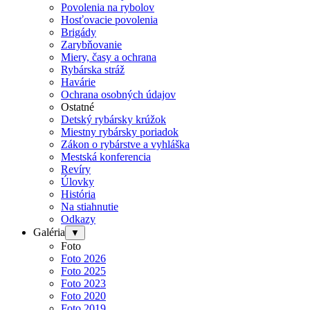
Povolenia na rybolov
Hosťovacie povolenia
Brigády
Zarybňovanie
Miery, časy a ochrana
Rybárska stráž
Havárie
Ochrana osobných údajov
Ostatné
Detský rybársky krúžok
Miestny rybársky poriadok
Zákon o rybárstve a vyhláška
Mestská konferencia
Revíry
Úlovky
História
Na stiahnutie
Odkazy
Galéria
▼
Foto
Foto 2026
Foto 2025
Foto 2023
Foto 2020
Foto 2019