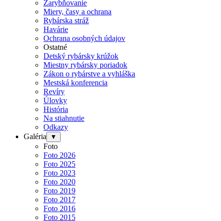
Zarybňovanie
Miery, časy a ochrana
Rybárska stráž
Havárie
Ochrana osobných údajov
Ostatné
Detský rybársky krúžok
Miestny rybársky poriadok
Zákon o rybárstve a vyhláška
Mestská konferencia
Revíry
Úlovky
História
Na stiahnutie
Odkazy
Galéria
▼
Foto
Foto 2026
Foto 2025
Foto 2023
Foto 2020
Foto 2019
Foto 2017
Foto 2016
Foto 2015