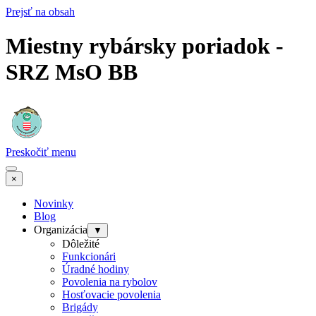
Prejsť na obsah
Miestny rybársky poriadok -
SRZ MsO BB
Preskočiť menu
×
Novinky
Blog
Organizácia
▼
Dôležité
Funkcionári
Úradné hodiny
Povolenia na rybolov
Hosťovacie povolenia
Brigády