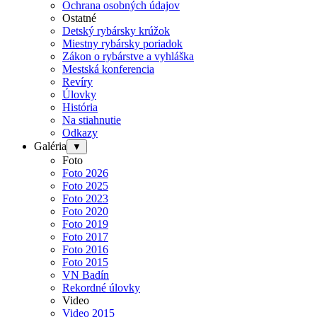
Ochrana osobných údajov
Ostatné
Detský rybársky krúžok
Miestny rybársky poriadok
Zákon o rybárstve a vyhláška
Mestská konferencia
Revíry
Úlovky
História
Na stiahnutie
Odkazy
Galéria
▼
Foto
Foto 2026
Foto 2025
Foto 2023
Foto 2020
Foto 2019
Foto 2017
Foto 2016
Foto 2015
VN Badín
Rekordné úlovky
Video
Video 2015