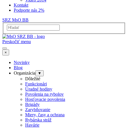
Kontakt
Podporte nás 2%
SRZ MsO BB
Preskočiť menu
×
Novinky
Blog
Organizácia
▼
Dôležité
Funkcionári
Úradné hodiny
Povolenia na rybolov
Hosťovacie povolenia
Brigády
Zarybňovanie
Miery, časy a ochrana
Rybárska stráž
Havárie