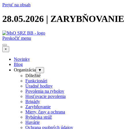
Prejsť na obsah
28.05.2026 | ZARYBŇOVANIE
Preskočiť menu
×
Novinky
Blog
Organizácia
▼
Dôležité
Funkcionári
Úradné hodiny
Povolenia na rybolov
Hosťovacie povolenia
Brigády
Zarybňovanie
Miery, časy a ochrana
Rybárska stráž
Havárie
Ochrana osobných údajov