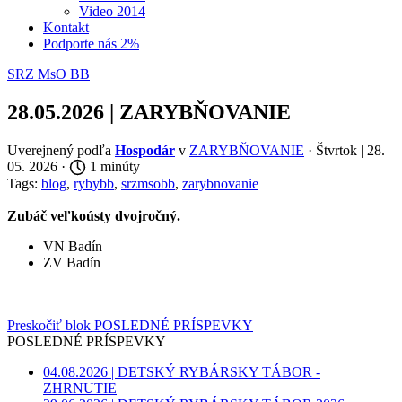
Video 2014
Kontakt
Podporte nás 2%
SRZ MsO BB
28.05.2026 | ZARYBŇOVANIE
Uverejnený podľa
Hospodár
v
ZARYBŇOVANIE
· Štvrtok | 28.
05. 2026 ·
1 minúty
Tags:
blog
,
rybybb
,
srzmsobb
,
zarybnovanie
Zubáč veľkoústy dvojročný.
VN Badín
ZV Badín
Preskočiť blok POSLEDNÉ PRÍSPEVKY
POSLEDNÉ PRÍSPEVKY
04.08.2026 | DETSKÝ RYBÁRSKY TÁBOR -
ZHRNUTIE