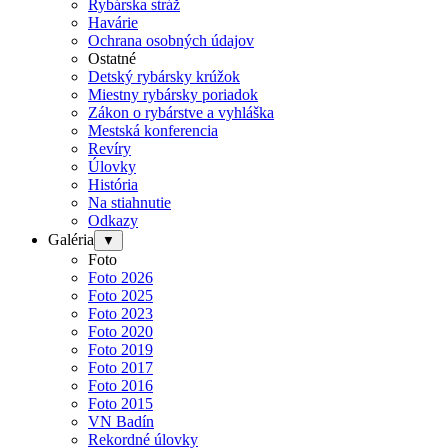
Rybárska stráž
Havárie
Ochrana osobných údajov
Ostatné
Detský rybársky krúžok
Miestny rybársky poriadok
Zákon o rybárstve a vyhláška
Mestská konferencia
Revíry
Úlovky
História
Na stiahnutie
Odkazy
Galéria
▼
Foto
Foto 2026
Foto 2025
Foto 2023
Foto 2020
Foto 2019
Foto 2017
Foto 2016
Foto 2015
VN Badín
Rekordné úlovky