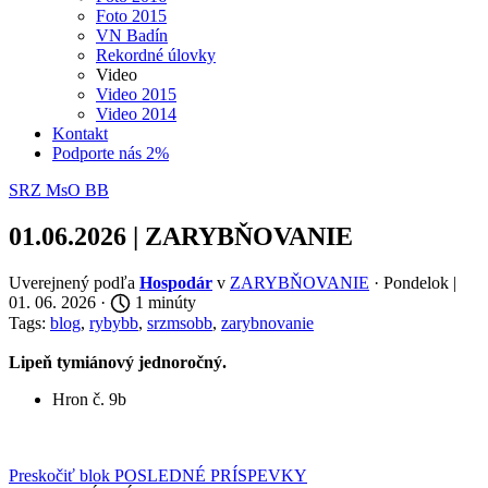
Foto 2015
VN Badín
Rekordné úlovky
Video
Video 2015
Video 2014
Kontakt
Podporte nás 2%
SRZ MsO BB
01.06.2026 | ZARYBŇOVANIE
Uverejnený podľa
Hospodár
v
ZARYBŇOVANIE
· Pondelok |
01. 06. 2026 ·
1 minúty
Tags:
blog
,
rybybb
,
srzmsobb
,
zarybnovanie
Lipeň tymiánový jednoročný.
Hron č. 9b
Preskočiť blok POSLEDNÉ PRÍSPEVKY