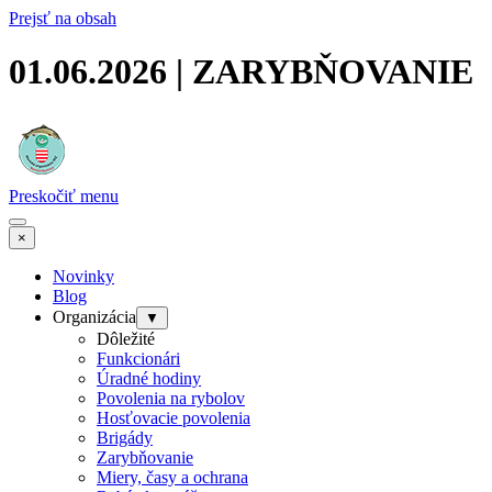
Prejsť na obsah
01.06.2026 | ZARYBŇOVANIE
Preskočiť menu
×
Novinky
Blog
Organizácia
▼
Dôležité
Funkcionári
Úradné hodiny
Povolenia na rybolov
Hosťovacie povolenia
Brigády
Zarybňovanie
Miery, časy a ochrana