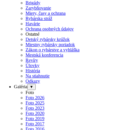
Brigády
Zarybňovanie
Miery, časy a ochrana
Rybárska stráž
Havárie
Ochrana osobných údajov
Ostatné
Detský rybársky krúžok
Miestny rybársky poriadok
Zákon o rybárstve a vyhláška
Mestská konferencia
Revíry
Úlovky
História
Na stiahnutie
Odkazy
Galéria
▼
Foto
Foto 2026
Foto 2025
Foto 2023
Foto 2020
Foto 2019
Foto 2017
Foto 2016