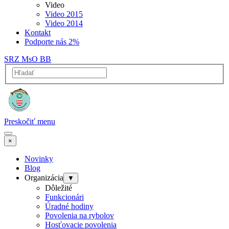
Video
Video 2015
Video 2014
Kontakt
Podporte nás 2%
SRZ MsO BB
Preskočiť menu
×
Novinky
Blog
Organizácia
▼
Dôležité
Funkcionári
Úradné hodiny
Povolenia na rybolov
Hosťovacie povolenia