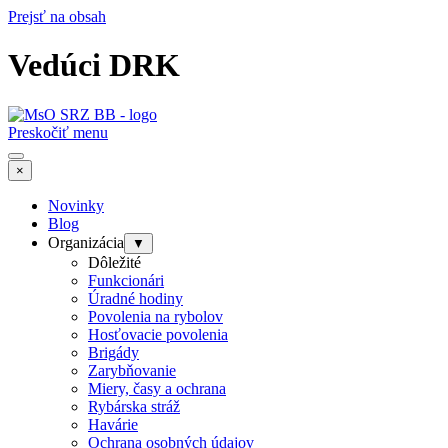
Prejsť na obsah
Vedúci DRK
Preskočiť menu
×
Novinky
Blog
Organizácia
▼
Dôležité
Funkcionári
Úradné hodiny
Povolenia na rybolov
Hosťovacie povolenia
Brigády
Zarybňovanie
Miery, časy a ochrana
Rybárska stráž
Havárie
Ochrana osobných údajov