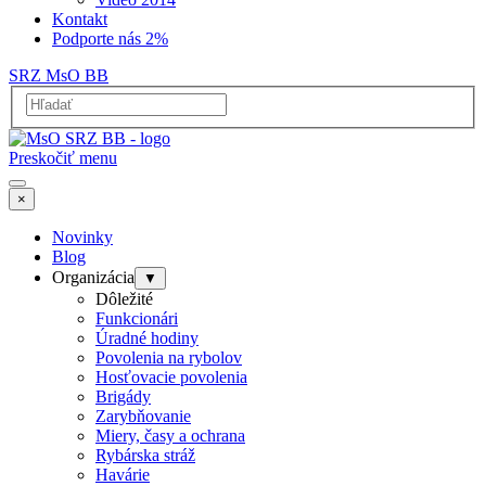
Kontakt
Podporte nás 2%
SRZ MsO BB
Preskočiť menu
×
Novinky
Blog
Organizácia
▼
Dôležité
Funkcionári
Úradné hodiny
Povolenia na rybolov
Hosťovacie povolenia
Brigády
Zarybňovanie
Miery, časy a ochrana
Rybárska stráž
Havárie