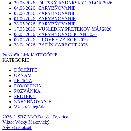
29.06.2026 | DETSKÝ RYBÁRSKY TÁBOR 2026
04.06.2026 | ZARYBŇOVANIE
02.06.2026 | ZARYBŇOVANIE
01.06.2026 | ZARYBŇOVANIE
28.05.2026 | ZARYBŇOVANIE
17.05.2026 | VÚSLEDKY PRETEKOV MÁJ 2026
06.05.2026 | ZARYBŇOVACÍ PLÁN 2026
06.05.2026 | ÚLOVKY ZA ROK 2026
28.04.2026 | BADÍN CARP CUP 2026
Preskočiť blok KATEGÓRIE
KATEGÓRIE
DÔLEŽITÉ
OZNAM
PETÍCIA
POVOLENIA
POZVÁNKA
PRETEKY
ZARYBŇOVANIE
Všetky kategórie
2026 © SRZ MsO Banská Bystrica
Viktor Wicky Makovický
Návrat na obsah