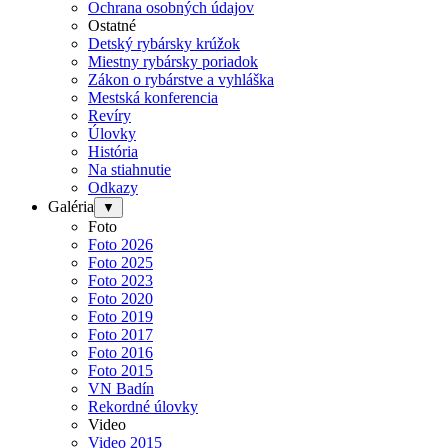
Ochrana osobných údajov
Ostatné
Detský rybársky krúžok
Miestny rybársky poriadok
Zákon o rybárstve a vyhláška
Mestská konferencia
Revíry
Úlovky
História
Na stiahnutie
Odkazy
Galéria
▼
Foto
Foto 2026
Foto 2025
Foto 2023
Foto 2020
Foto 2019
Foto 2017
Foto 2016
Foto 2015
VN Badín
Rekordné úlovky
Video
Video 2015