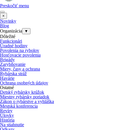
Preskočiť menu
×
Novinky
Blog
Organizácia
▼
Dôležité
Funkcionári
Úradné hodiny
Povolenia na rybolov
Hosťovacie povolenia
Brigády
Zarybňovanie
Miery, časy a ochrana
Rybárska stráž
Havárie
Ochrana osobných údajov
Ostatné
Detský rybársky krúžok
Miestny rybársky poriadok
Zákon o rybárstve a vyhláška
Mestská konferencia
Revíry
Úlovky
História
Na stiahnutie
Odkazy