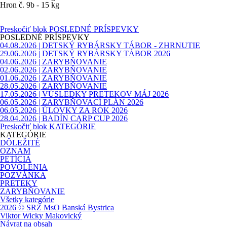
Hron č. 9b - 15 kg
Preskočiť blok POSLEDNÉ PRÍSPEVKY
POSLEDNÉ PRÍSPEVKY
04.08.2026 | DETSKÝ RYBÁRSKY TÁBOR - ZHRNUTIE
29.06.2026 | DETSKÝ RYBÁRSKY TÁBOR 2026
04.06.2026 | ZARYBŇOVANIE
02.06.2026 | ZARYBŇOVANIE
01.06.2026 | ZARYBŇOVANIE
28.05.2026 | ZARYBŇOVANIE
17.05.2026 | VÚSLEDKY PRETEKOV MÁJ 2026
06.05.2026 | ZARYBŇOVACÍ PLÁN 2026
06.05.2026 | ÚLOVKY ZA ROK 2026
28.04.2026 | BADÍN CARP CUP 2026
Preskočiť blok KATEGÓRIE
KATEGÓRIE
DÔLEŽITÉ
OZNAM
PETÍCIA
POVOLENIA
POZVÁNKA
PRETEKY
ZARYBŇOVANIE
Všetky kategórie
2026 © SRZ MsO Banská Bystrica
Viktor Wicky Makovický
Návrat na obsah