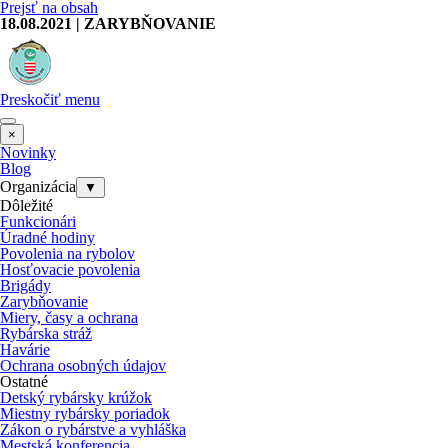
Prejsť na obsah
18.08.2021 | ZARYBŇOVANIE
Preskočiť menu
×
Novinky
Blog
Organizácia
▼
Dôležité
Funkcionári
Úradné hodiny
Povolenia na rybolov
Hosťovacie povolenia
Brigády
Zarybňovanie
Miery, časy a ochrana
Rybárska stráž
Havárie
Ochrana osobných údajov
Ostatné
Detský rybársky krúžok
Miestny rybársky poriadok
Zákon o rybárstve a vyhláška
Mestská konferencia