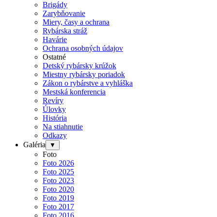
Brigády
Zarybňovanie
Miery, časy a ochrana
Rybárska stráž
Havárie
Ochrana osobných údajov
Ostatné
Detský rybársky krúžok
Miestny rybársky poriadok
Zákon o rybárstve a vyhláška
Mestská konferencia
Revíry
Úlovky
História
Na stiahnutie
Odkazy
Galéria
▼
Foto
Foto 2026
Foto 2025
Foto 2023
Foto 2020
Foto 2019
Foto 2017
Foto 2016