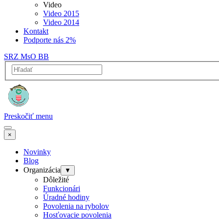
Video
Video 2015
Video 2014
Kontakt
Podporte nás 2%
SRZ MsO BB
Preskočiť menu
×
Novinky
Blog
Organizácia
▼
Dôležité
Funkcionári
Úradné hodiny
Povolenia na rybolov
Hosťovacie povolenia