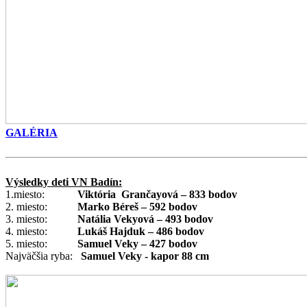
GALÉRIA
Výsledky deti VN Badín:
1.miesto:
Viktória Grančayová – 833 bodov
2. miesto:
Marko Béreš – 592 bodov
3. miesto:
Natália Vekyová – 493 bodov
4. miesto:
Lukáš Hajduk – 486 bodov
5. miesto:
Samuel Veky – 427 bodov
Najväčšia ryba:
Samuel Veky - kapor 88 cm