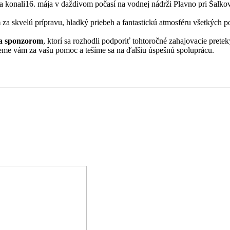
 sa konali16. mája v daždivom počasí
na vodnej nádrži Plavno pri Šalkov
m
za skvelú prípravu, hladký priebeh a fantastickú atmosféru všetkých po
a sponzorom
, ktorí sa rozhodli podporiť tohtoročné zahajovacie prete
eme vám za vašu pomoc a tešíme sa na ďalšiu úspešnú spoluprácu.