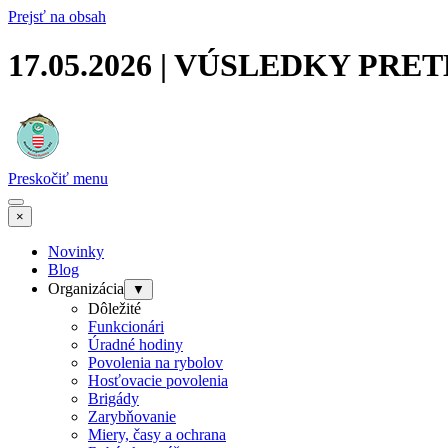
Prejsť na obsah
17.05.2026 | VÚSLEDKY PRE
Preskočiť menu
×
Novinky
Blog
Organizácia
▼
Dôležité
Funkcionári
Úradné hodiny
Povolenia na rybolov
Hosťovacie povolenia
Brigády
Zarybňovanie
Miery, časy a ochrana