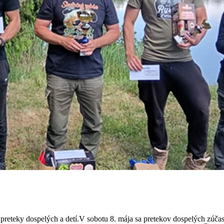
preteky dospelých a detí.V sobotu 8. mája sa pretekov dospelých zúčas