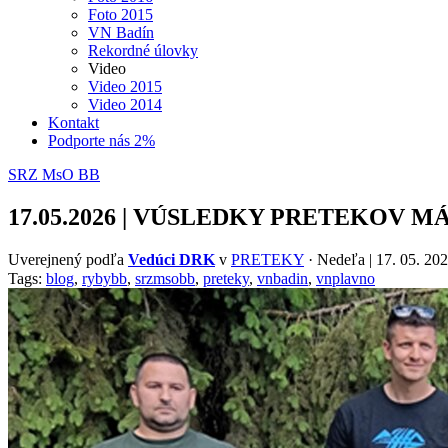
Foto 2015
VN Badín
Rekordné úlovky
Video
Video 2015
Video 2014
Kontakt
Podporte nás 2%
SRZ MsO BB
17.05.2026 | VÚSLEDKY PRETEKOV MÁ
Uverejnený podľa
Vedúci DRK
v
PRETEKY
· Nedeľa | 17. 05. 20
Tags:
blog
,
rybybb
,
srzmsobb
,
preteky
,
vnbadin
,
vnplavno