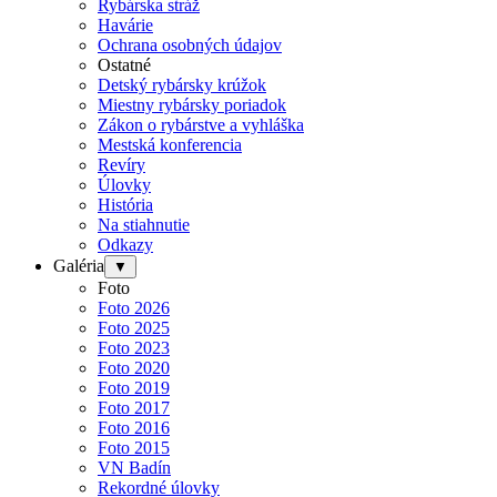
Rybárska stráž
Havárie
Ochrana osobných údajov
Ostatné
Detský rybársky krúžok
Miestny rybársky poriadok
Zákon o rybárstve a vyhláška
Mestská konferencia
Revíry
Úlovky
História
Na stiahnutie
Odkazy
Galéria
▼
Foto
Foto 2026
Foto 2025
Foto 2023
Foto 2020
Foto 2019
Foto 2017
Foto 2016
Foto 2015
VN Badín
Rekordné úlovky