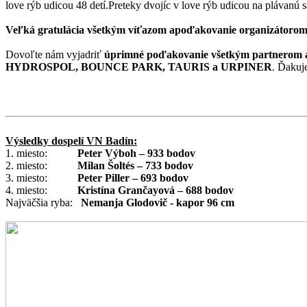
love rýb udicou 48 detí.Preteky dvojíc v love rýb udicou na plávanú
Veľká gratulácia všetkým víťazom apoďakovanie organizátoro
Dovoľte nám vyjadriť
úprimné poďakovanie všetkým partnerom 
HYDROSPOL, BOUNCE PARK, TAURIS a URPINER
. Ďakuj
Výsledky dospelí VN Badín:
1. miesto:
Peter Výboh – 933 bodov
2. miesto:
Milan Šoltés – 733 bodov
3. miesto:
Peter Piller – 693 bodov
4. miesto:
Kristína Grančayová – 688 bodov
Najväčšia ryba:
Nemanja Glodovič - kapor 96 cm