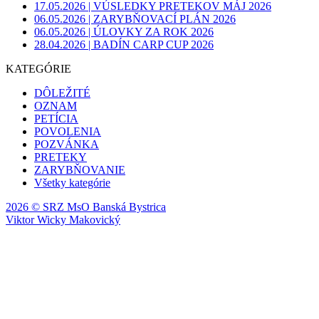
17.05.2026 | VÚSLEDKY PRETEKOV MÁJ 2026
06.05.2026 | ZARYBŇOVACÍ PLÁN 2026
06.05.2026 | ÚLOVKY ZA ROK 2026
28.04.2026 | BADÍN CARP CUP 2026
Preskočiť blok KATEGÓRIE
KATEGÓRIE
DÔLEŽITÉ
OZNAM
PETÍCIA
POVOLENIA
POZVÁNKA
PRETEKY
ZARYBŇOVANIE
Všetky kategórie
2026 © SRZ MsO Banská Bystrica
Viktor Wicky Makovický
Návrat na obsah