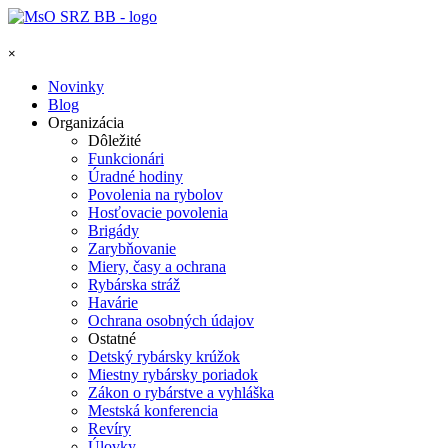
Prejsť na obsah
Preskočiť menu
×
Novinky
Blog
Organizácia
▼
Dôležité
Funkcionári
Úradné hodiny
Povolenia na rybolov
Hosťovacie povolenia
Brigády
Zarybňovanie
Miery, časy a ochrana
Rybárska stráž
Havárie
Ochrana osobných údajov
Ostatné
Detský rybársky krúžok
Miestny rybársky poriadok
Zákon o rybárstve a vyhláška
Mestská konferencia
Revíry
Úlovky