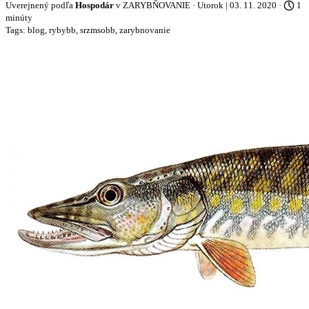
Uverejnený podľa
Hospodár
v
ZARYBŇOVANIE
· Utorok | 03. 11. 2020 ·
1
minúty
Tags:
blog
,
rybybb
,
srzmsobb
,
zarybnovanie