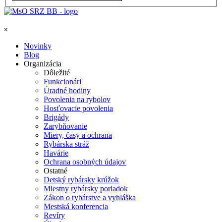
Preskočiť menu
×
Novinky
Blog
Organizácia
▼
Dôležité
Funkcionári
Úradné hodiny
Povolenia na rybolov
Hosťovacie povolenia
Brigády
Zarybňovanie
Miery, časy a ochrana
Rybárska stráž
Havárie
Ochrana osobných údajov
Ostatné
Detský rybársky krúžok
Miestny rybársky poriadok
Zákon o rybárstve a vyhláška
Mestská konferencia
Revíry